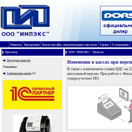
Новости
Продукция
Кассы-онлайн, автоматизация торговли
Сервис
О компании
Просмотр
ООО "ИМПЭКС" - Новости
Последние новости
Изменения в кассах при пере
Тематика:
В связи с изменением ставки НДС на 
актуальной версии. При работе с Фис
Специальные акции
(4)
товароучетное ПО.